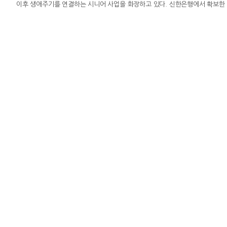
이후 생애주기를 연결하는 시니어 사업을 화장하고 있다. 신한은행에서 확보한 
‘신한 SOL메이트’를 통해 증권·보험·라이프케어 서비스로 확장하는 전략이다
25.9% 증가하고, 펀드·방카슈랑스·신탁수수료는 96.8% 확대됐다.다만 은행
소했다. 연금과 시니어 고객 기반 확대가 안정적인 수수료 수익으로 이어지고 있