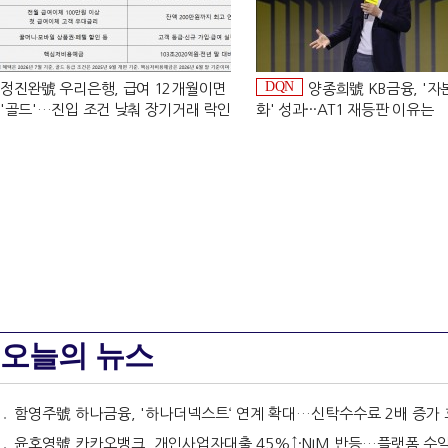
DQN
정진완號 우리은행, 급여 12개월이면
양종희號 KB금융, '
'골드'…진입 조건 낮춰 장기거래 락인
화' 성과···AT1 재등판 이유는
[은행권 머니무브 대응 전략]
[Capital Quality Review]]
오늘의 뉴스
함영주號 하나금융, '하나더넥스트‘ 연계 확대…신탁수수료 2배 증가 효과 [금융 시니어 비즈니스
윤호영號 카카오뱅크, 개인사업자대출 45%↑·NIM 반등…플랫폼 수익화 '과제' [2026 금융사 상반기