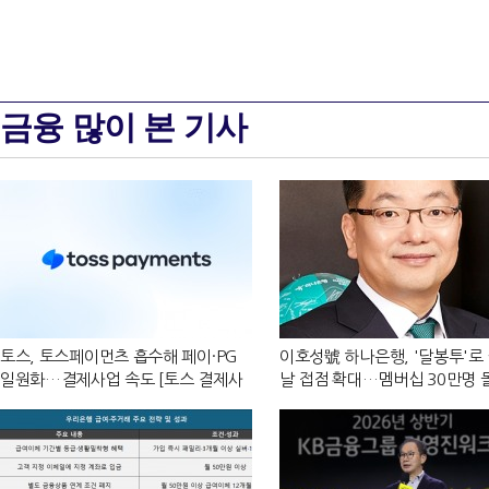
금융 많이 본 기사
토스, 토스페이먼츠 흡수해 페이·PG
이호성號 하나은행, '달봉투'로
일원화…결제사업 속도 [토스 결제사
날 접점 확대…멤버십 30만명 
업 재편]
심예금 9%↑ [은행권 머니무브
전략]