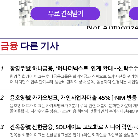
Not Authoriz
금융
다른 기사
1
함영주 회장이 이끄는 하나금융그룹은 퇴직연금과 신탁으로 노후자산을 관리하는
어 레지던스 입주 단계부터 생활비 관리와 상속·증여, 돌봄까지 연결하는 사업
대 퇴직연금이다. 개인형 퇴직연금(IRP)이 2년 만에 79.5% 늘어난 가운
관리그룹과 이원화된 조직체계를 갖췄다. 올해 상반기 그룹 수수료이익은 전년 동
2
으며 신탁수수료이익은 2160억원으로 두 배 넘게 확대됐다.퇴직연금·자산관리 
윤호영 대표가 이끄는 카카오뱅크가 2분기 주택 관련 대출이 둔화한 가운데 
끌어올렸다. 자산수익률 상승과 조달비용 하락이 맞물리면서 순이자마진(NIM)
3280억원을 기록했다.이번 실적의 핵심은 대출 증가 규모보다 성장 자산의 
2분기 전월세·주택담보대출 잔액이 전분기보다 줄어든 가운데 개인사업자대출이
3
만 Fee 수익이 두 자릿수 성장한 것과 달리 플랫폼 수익 증가율은 2.5%에 
진옥동 회장이 이끄는 신한금융그룹은 업계 1위인 퇴직연금 적립액을 출발점으로