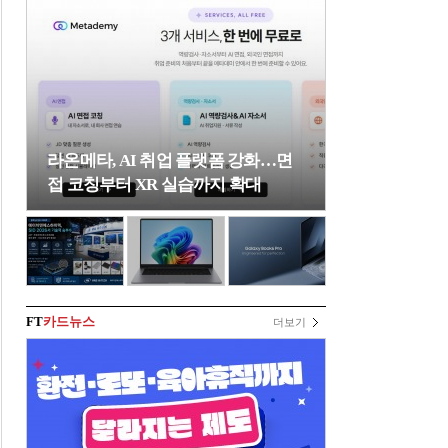
라온메타, AI 취업 플랫폼 강화…면
접 코칭부터 XR 실습까지 확대
FT
카드뉴스
더보기