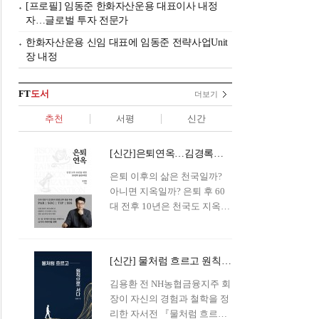
[프로필] 임동준 한화자산운용 대표이사 내정
자…글로벌 투자 전문가
한화자산운용 신임 대표에 임동준 전략사업Unit
장 내정
FT
도서
더보기
추천
서평
신간
[신간]은퇴연옥…김경록의 은퇴 후 삶의 나침반
은퇴 이후의 삶은 천국일까?
아니면 지옥일까? 은퇴 후 60
대 전후 10년은 천국도 지옥도
아닌 '연옥'이라 개념이 등장해
화제를 모으고 있다.투자 전문
가이자 은퇴연구소장으로서의
[신간] 물처럼 흐르고 원칙으로 서다…김용환의 통찰을 담다
은퇴 설계를 가이드해 온 김경
록 옵투스자산운용의 고문이
김용환 전 NH농협금융지주 회
신간 『은퇴연옥』을 내놓았
장이 자신의 경험과 철학을 정
다.단테는 지옥을 '모든 희망을
리한 자서전 『물처럼 흐르고