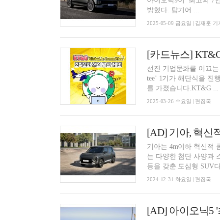
아이오닉9이 ‘최고의 7
밝혔다. 탑기어 ...
2025-05-09 금요일 | 김재훈 기
[카드뉴스] KT&G ‘
선진 기업문화를 이끄는 2030 협
tee’ 1기가 해단식을 
를 가졌습니다.KT&G ...
2025-03-26 수요일 | 편집국
[AD] 기아, 혁
기아는 4m이하 혁신적 콤
는 다양한 첨단 사양과 
등을 갖춘 도심형 SUV다..
2024-12-31 화요일 | 편집국