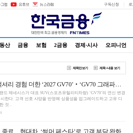
구독신청
로
부동산
금융
보험
2금융
경제·시사
오피니언
제목만보기
제목+내용 보기
[AD] 제네시스, 럭셔리 경험 더한 ‘2027 GV70’‧‘GV70 그래파이트’ 출시
드 제네시스가 대표 SUV(스포츠유틸리티차량) ‘GV70’의 연신 변경
시한다. 고객 선호 사양을 반영해 상품성을 업그레이드하고 고유 디
것...
자
택 종료…현대차, ‘썸머 페스타’로 고객 부담 완화