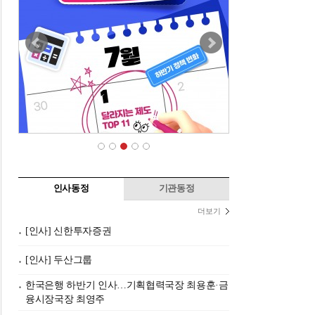
인사동정
기관동정
더보기
[인사] 신한투자증권
[인사] 두산그룹
한국은행 하반기 인사…기획협력국장 최용훈·금
융시장국장 최영주