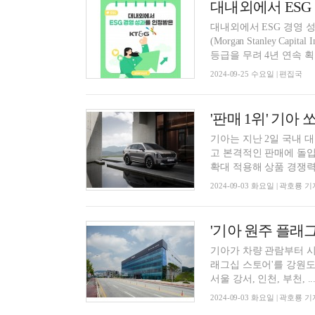
대내외에서 ESG
대내외에서 ESG 경영 
(Morgan Stanley Ca
등급을 무려 4년 연속 획
2024-09-25 수요일 | 편집국
'판매 1위' 기아
기아는 지난 2일 국내 대표
고 본격적인 판매에 돌입
확대 적용해 상품 경쟁력을
2024-09-03 화요일 | 곽호룡 기
기아가 차량 관람부터 시승
래그십 스토어'를 강원도
서울 강서, 인천, 부천, ..
2024-09-03 화요일 | 곽호룡 기