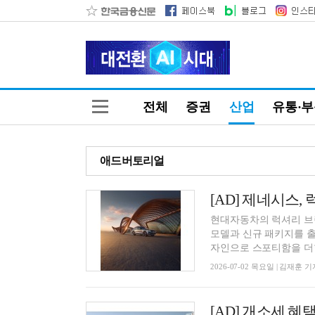
전체
증권
산업
유통·
애드버토리얼
현대자동차의 럭셔리 브랜
모델과 신규 패키지를 출
자인으로 스포티함을 더한 
2026-07-02 목요일 | 김재훈 기
[AD] 개소세 혜