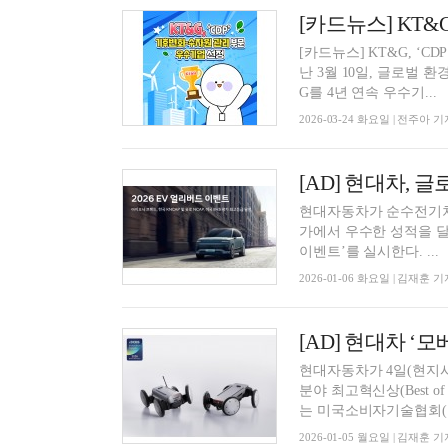
[카드뉴스] KT&G, ‘CD
난 3월 10일, 글로벌 
G를 4년 연속 우수기...
2026-03-24 화요일 | 전주아 기
현대자동차가 순수전기차 
가에서 우수한 성적을 달
이벤트’를 실시한다. ...
2026-01-06 화요일 | 김재훈 기
[AD] 현대차 ‘모
현대자동차가 4일(현지시각)
분야 최고혁신상(Best of In
는 미국소비자기술협회(..
2026-01-05 월요일 | 김재훈 기