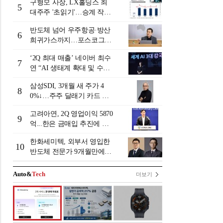
구형모 사장, LX홀딩스 최
5
대주주 '초읽기'…승계 작업
막바지?
반도체 넘어 우주항공·방산
6
희귀가스까지…포스코그룹
'트리플코어' 본격 가동
‘2Q 최대 매출’ 네이버 최수
7
연 “AI 생태계 확대 및 수익
성 본격화”
삼성SDI, 3개월 새 주가 4
8
0%↓…주주 달래기 카드 꺼
낼까?
고려아연, 2Q 영업이익 5870
9
억...한은 금매입 추진에 주
가 상승세
한화세미텍, 외부서 영입한
10
반도체 전문가 9개월만에
교체 왜?
Auto&
Tech
더보기