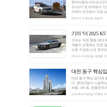
현대자동차 아이오닉5가
오닉5가 전 세계에서 가장
서부터 인도에서 가장 낮은
2024-12-31 화요일 | 편집국
기아 '더 2025 K
기아는 대표 중형 세단 K5
객들이 선호하는 안전 및
으로 구성된 신규 엔트리.
2024-11-05 화요일 | 곽호룡 기
대전 동구 핵심입
대전 동구 핵심 입지에 
다. 현대건설이 시공하는
49층, 3개 동, 전용면적 8.
2024-09-26 목요일 | 주현태 기