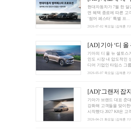
현대자동차가 7월 한 달
면 혜택 종료에 따른 고
‘썸머 페스타’ 특별 프...
2026-07-02 목요일 | 김재훈 기
기아의 디 올 뉴 셀토스
인도 시장 내 압도적인 
디어 기업인 타임스 그룹(.
2026-05-07 목요일 | 김재훈 기
[AD]‘그랜저 잡자’
기아가 브랜드 대표 준대
강화해 고객들을 맞이한다.기
시작했다.2027 K8은 고객 
2026-04-21 화요일 | 김재훈 기