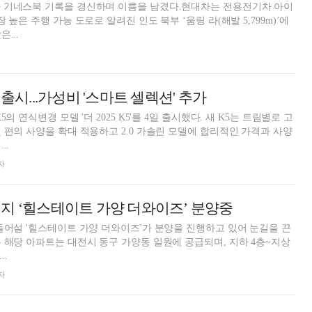
 기네스북 기록을 경신하며 이름을 남겼다.현대차는 전용전기차 아이
 높은 주행 가능 도로로 알려진 인도 북부 ‘움링 라(해발 5,799m)’에
...
5' 출시...가성비 '스마트 셀렉션' 추가
의 연식변경 모델 '더 2025 K5'를 4일 출시했다. 새 K5는 트림별로 고
 편의 사양을 확대 적용하고 2.0 가솔린 모델에 합리적인 가격과 사양
..
자
지 ‘힐스테이트 가양 더와이즈’ 분양중
들어설 '힐스테이트 가양 더와이즈'가 분양을 진행하고 있어 눈길을 끈
 해당 아파트는 대전시 동구 가양동 일원에 공급되며, 지하 4층~지상
..
자