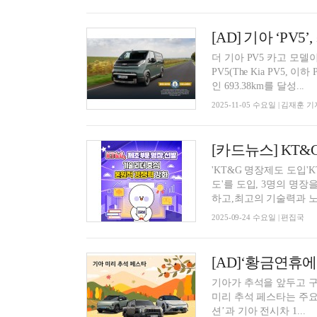
더 기아 PV5 카고 모델이 최
PV5(The Kia PV5,
인 693.38km를 달성...
2025-11-05 수요일 | 김재훈 기
'KT&G 명장제도 도입
도'를 도입, 3명의 명
하고,최고의 기술력과 노
2025-09-24 수요일 | 편집국
[AD]‘황금연휴에
기아가 추석을 앞두고 구
미리 추석 페스타는 주요
션’과 기아 전시차 1...