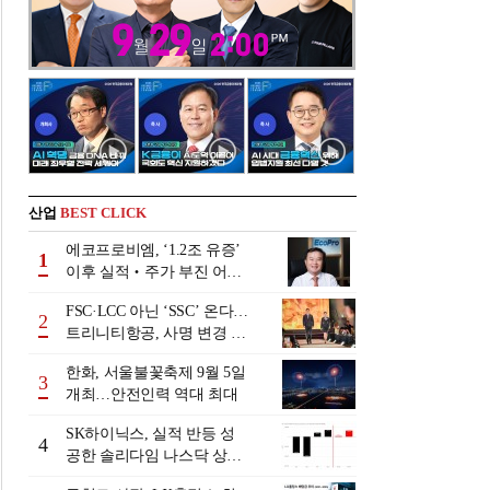
산업
BEST CLICK
에코프로비엠, ‘1.2조 유증’
1
이후 실적‧주가 부진 어쩌
나
FSC·LCC 아닌 ‘SSC’ 온다…
2
트리니티항공, 사명 변경 넘
어 사업모델 전환 선언
한화, 서울불꽃축제 9월 5일
3
개최…안전인력 역대 최대
SK하이닉스, 실적 반등 성
4
공한 솔리다임 나스닥 상장
검토