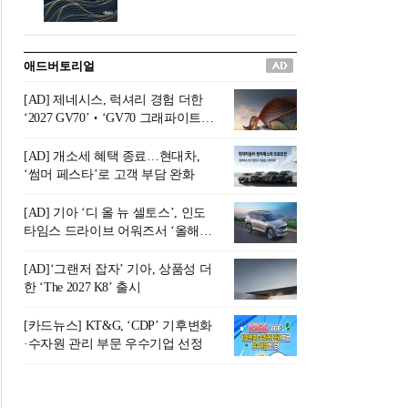
버려야 하는 곳'이라 묘사했다.
원칙으로 서다』를 펴냈다.정
오늘날 많은 이가 은퇴를 지옥
통 관료 출신으로 한국 금융의
이라 부르며 절망하지만, 김경
주요 변곡점마다 중요한 역할
애드버토리얼
록 고문은 새로운 시각을 제시
을 하고 금융 경영인으로서 큰
한다. 은퇴 후 60대를 전후한 1
족적을 남긴 김 전 회장이 후배
[AD] 제네시스, 럭셔리 경험 더한
0년의 과도기는 지옥이 아니라
세대에게 전하는 삶의 조언을
‘2027 GV70’‧‘GV70 그래파이트’
정화와 성장의 공간인 ‘은퇴연
담은 인생 노트다.『물처럼 흐
출시
옥(Purgatory)’이라는 것이다.
르고 원칙으로 서다』는 단순
[AD] 개소세 혜택 종료…현대차,
연옥은 고통스럽지만 끝이 있
한 자서전을 넘어, 실패를 두려
‘썸머 페스타’로 고객 부담 완화
으며, 준비를 통해 천국으로 나
워하지 않는 용기와 자신에 대
아갈 수 있는 희망의 장소라고
한 믿음이 어떻게 삶을 풍요롭
[AD] 기아 ‘디 올 뉴 셀토스’, 인도
말한
게 만드는지를 보여주는 지혜
타임스 드라이브 어워즈서 ‘올해의
의 보고로 평가된다.김용환 전
SUV’ 선정
회장은 “인생의 목표가 크더라
[AD]‘그랜저 잡자’ 기아, 상품성 더
도 조급해하지 말고 작은 것부
한 ‘The 2027 K8’ 출시
터 하나 하나 성취해 나가
라”고 조언한다. 뼈아픈 실패
[카드뉴스] KT&G, ‘CDP’ 기후변화
조차 성공의 뼈대가 된다는 긍
·수자원 관리 부문 우수기업 선정
정적인 마음으로