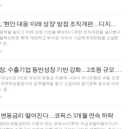
자
유재훈 예보 사장, '현안 대응·미래 성장' 방점 조직개편…디지털혁신부·기금체계개편팀 신설
응력을 높이고 미래 성장 기반을 확보하기 위한 조직개편을 실시했다.
털혁신부로 확대·개편하고 부사장 직속의 기금체계개편팀을 신설했
전...
자
이호성 하나은행장, 수출기업 동반성장 기반 강화…2조원 규모 유동성 지원
대상으로 2조원 규모의 유동성 지원에 나선다.하나은행은 16일 오전
한국무역보험공사와 업무협약을 맺고 고금리와 경기둔화 등으로 어려
중...
자
 변동금리 떨어진다…코픽스 3개월 연속 하락
대) 변동금리의 기준이 되는 코픽스(COFIX·자금조달비용지수)가