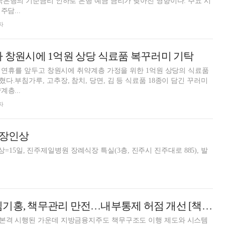
국은행의 기준금리 인하로 은행 예금 금리가 낮아진 영향이다. 주요 시
주담...
자
아 창원시에 1억원 상당 식료품 복꾸러미 기탁
설 연휴를 앞두고 창원시에 취약계층 가정을 위한 1억원 상당의 식료품
.부침가루, 고추장, 참치, 당면, 김 등 식료품 18종이 담긴 꾸러미
층...
자
 장인상
15일, 진주제일병원 장례식장 특실(3층, 진주시 진주대로 885), 발
빈대인·황병우·김기홍, 책무관리 만전…내부통제 허점 개선 [책무구조도 첫 발, 금융권 점검]
본격 시행된 가운데 지방금융지주도 책무구조도 이행 제도와 시스템