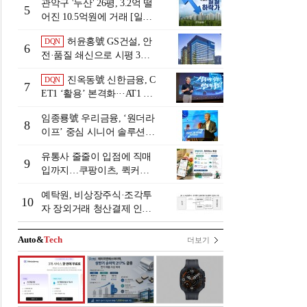
관악구 '두산' 26평, 3.2억 떨
5
어진 10.5억원에 거래 [일일
하락가]
허윤홍號 GS건설, 안
DQN
6
전·품질 쇄신으로 시평 3위
탈환
진옥동號 신한금융, C
DQN
7
ET1 ‘활용’ 본격화···AT1 늘
린 이유는 [Capital Quality Re
임종룡號 우리금융, ‘원더라
view]
8
이프’ 중심 시니어 솔루션
확대…계열사 시너지 '관건'
유통사 줄줄이 입점에 직매
[금융 시니어 비즈니스 돋보
9
입까지…쿠팡이츠, 퀵커머
기]
스 판 키운다
예탁원, 비상장주식·조각투
10
자 장외거래 청산결제 인프
라 구축 착수
Auto&
Tech
더보기