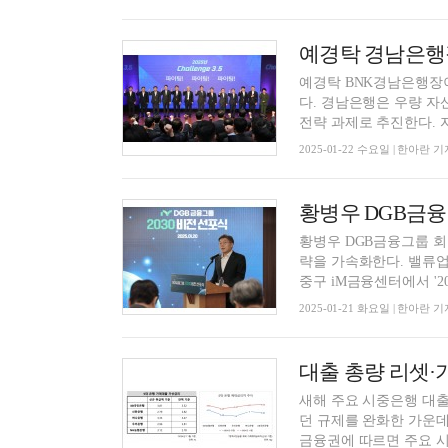
예경탁 BNK경남은행장
다. 경남은행은 우량 자
전략 과제로 추진한다. 자
2025-01-22 수요일 | 한아란 기
황병우 DGB금융그룹 회
략을 가속화한다. 밸류업
중구 iM금융센터에서 '203
2025-01-21 화요일 | 한아란 기
대출 총량 리셋·
새해 주요 시중은행 대출
던 규제를 완화한 가운데
금융권에 따르면 주요 시중