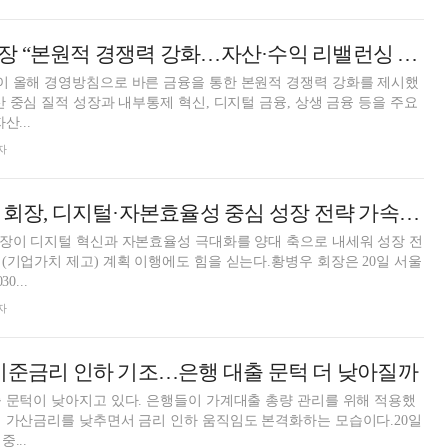
예경탁 경남은행장 “본원적 경쟁력 강화…자산·수익 리밸런싱 지속”
이 올해 경영방침으로 바른 금융을 통한 본원적 경쟁력 강화를 제시했
산 중심 질적 성장과 내부통제 혁신, 디지털 금융, 상생 금융 등을 주요
산...
자
황병우 DGB금융 회장, 디지털·자본효율성 중심 성장 전략 가속 페달
장이 디지털 혁신과 자본효율성 극대화를 양대 축으로 내세워 성장 전
(기업가치 제고) 계획 이행에도 힘을 싣는다.황병우 회장은 20일 서울
0...
자
기준금리 인하 기조…은행 대출 문턱 더 낮아질까
 문턱이 낮아지고 있다. 은행들이 가계대출 총량 관리를 위해 적용했
 가산금리를 낮추면서 금리 인하 움직임도 본격화하는 모습이다.20일
...