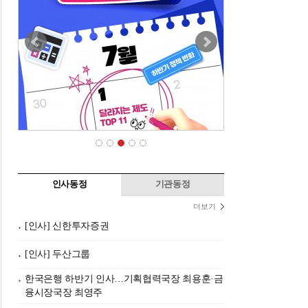
인사동정
기관동정
더보기
[인사] 신한투자증권
[인사] 두산그룹
한국은행 하반기 인사…기획협력국장 최용훈·금
융시장국장 최영주