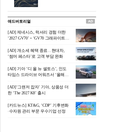
버려야 하는 곳'이라 묘사했다.
원칙으로 서다』를 펴냈다.정
오늘날 많은 이가 은퇴를 지옥
통 관료 출신으로 한국 금융의
이라 부르며 절망하지만, 김경
주요 변곡점마다 중요한 역할
애드버토리얼
록 고문은 새로운 시각을 제시
을 하고 금융 경영인으로서 큰
한다. 은퇴 후 60대를 전후한 1
족적을 남긴 김 전 회장이 후배
[AD] 제네시스, 럭셔리 경험 더한
0년의 과도기는 지옥이 아니라
세대에게 전하는 삶의 조언을
‘2027 GV70’‧‘GV70 그래파이트’
정화와 성장의 공간인 ‘은퇴연
담은 인생 노트다.『물처럼 흐
출시
옥(Purgatory)’이라는 것이다.
르고 원칙으로 서다』는 단순
[AD] 개소세 혜택 종료…현대차,
연옥은 고통스럽지만 끝이 있
한 자서전을 넘어, 실패를 두려
‘썸머 페스타’로 고객 부담 완화
으며, 준비를 통해 천국으로 나
워하지 않는 용기와 자신에 대
아갈 수 있는 희망의 장소라고
한 믿음이 어떻게 삶을 풍요롭
[AD] 기아 ‘디 올 뉴 셀토스’, 인도
말한
게 만드는지를 보여주는 지혜
타임스 드라이브 어워즈서 ‘올해의
의 보고로 평가된다.김용환 전
SUV’ 선정
회장은 “인생의 목표가 크더라
[AD]‘그랜저 잡자’ 기아, 상품성 더
도 조급해하지 말고 작은 것부
한 ‘The 2027 K8’ 출시
터 하나 하나 성취해 나가
라”고 조언한다. 뼈아픈 실패
[카드뉴스] KT&G, ‘CDP’ 기후변화
조차 성공의 뼈대가 된다는 긍
·수자원 관리 부문 우수기업 선정
정적인 마음으로