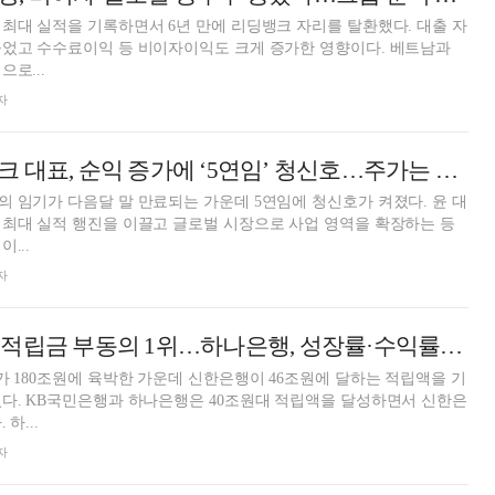
최대 실적을 기록하면서 6년 만에 리딩뱅크 자리를 탈환했다. 대출 자
늘었고 수수료이익 등 비이자이익도 크게 증가한 영향이다. 베트남과
로...
자
윤호영 카카오뱅크 대표, 순익 증가에 ‘5연임’ 청신호…주가는 걸림돌 [진단! 인뱅3사 CEO]
 임기가 다음달 말 만료되는 가운데 5연임에 청신호가 켜졌다. 윤 대
최대 실적 행진을 이끌고 글로벌 시장으로 사업 영역을 확장하는 등
...
자
 부동의 1위…하나은행, 성장률·수익률 선두 [2024 4분기 퇴직연금 랭킹]
가 180조원에 육박한 가운데 신한은행이 46조원에 달하는 적립액을 기
다. KB국민은행과 하나은행은 40조원대 적립액을 달성하면서 신한은
하...
자