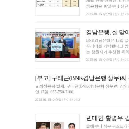
세달 연속 하락했다. 한
중은행은 16일부터 신규 
2025-01-15 수요일 | 한아란 기
경남은행, 설 맞
BNK경남은행은 15일 
꾸러미를 기탁했다고 밝혔다
는 창원시가 추천한 취약계
2025-01-15 수요일 | 한아란 기
[부고] 구태근(BNK경남은행 상무)씨
▲최성관씨 별세, 구태근(BNK경남은행 상무)씨 장인상=
인 17일. 055-750-7100.
2025-01-15 수요일 | 한아란 기자
올해부터 책무구조도가 