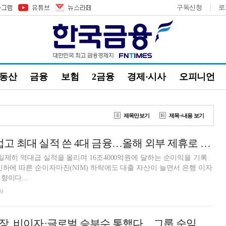
구독신청
로
부동산
금융
보험
2금융
경제·시사
오피니언
제목만보기
제목+내용 보기
'42조' 이자이익 업고 최대 실적 쓴 4대 금융…올해 외부 제휴로 수익 다변화 방점
일제히 역대급 실적을 올리며 16조4000억원에 달하는 순이익을 기록
인하에 따른 순이자마진(NIM) 하락에도 대출 자산이 늘면서 은행 이자
향이다...
자
정상혁 신한은행장, 비이자·글로벌 승부수 통했다…그룹 순익 82% 차지 [금융사 2024 실적]