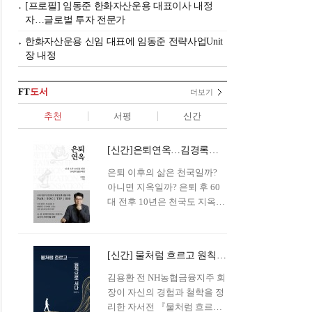
[프로필] 임동준 한화자산운용 대표이사 내정
자…글로벌 투자 전문가
한화자산운용 신임 대표에 임동준 전략사업Unit
장 내정
FT
도서
더보기
추천
서평
신간
[신간]은퇴연옥…김경록의 은퇴 후 삶의 나침반
은퇴 이후의 삶은 천국일까?
아니면 지옥일까? 은퇴 후 60
대 전후 10년은 천국도 지옥도
아닌 '연옥'이라 개념이 등장해
화제를 모으고 있다.투자 전문
가이자 은퇴연구소장으로서의
[신간] 물처럼 흐르고 원칙으로 서다…김용환의 통찰을 담다
은퇴 설계를 가이드해 온 김경
록 옵투스자산운용의 고문이
김용환 전 NH농협금융지주 회
신간 『은퇴연옥』을 내놓았
장이 자신의 경험과 철학을 정
다.단테는 지옥을 '모든 희망을
리한 자서전 『물처럼 흐르고