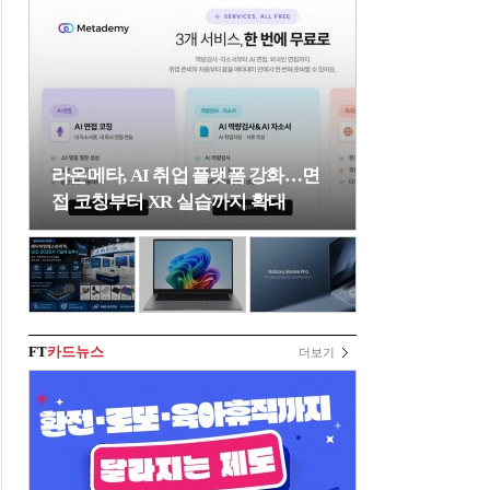
라온메타, AI 취업 플랫폼 강화…면
접 코칭부터 XR 실습까지 확대
FT
카드뉴스
더보기