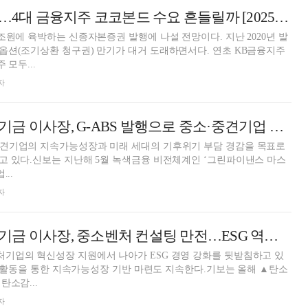
KB도 ‘시들시들’…4대 금융지주 코코본드 수요 흔들릴까 [2025 금융지주 코코본드]
조원에 육박하는 신종자본증권 발행에 나설 전망이다. 지난 2020년 발
옵션(조기상환 청구권) 만기가 대거 도래하면서다. 연초 KB금융지주
 모두...
자
최원목 신용보증기금 이사장, G-ABS 발행으로 중소·중견기업 녹색금융 지원 [금융공기업 ESG 성과]
견기업의 지속가능성장과 미래 세대의 기후위기 부담 경감을 목표로
고 있다.신보는 지난해 5월 녹색금융 비전체계인 ‘그린파이낸스 마스
..
자
김종호 기술보증기금 이사장, 중소벤처 컨설팅 만전…ESG 역량 확보 뒷받침 [금융공기업 ESG 성과]
기업의 혁신성장 지원에서 나아가 ESG 경영 강화를 뒷받침하고 있
혁신 활동을 통한 지속가능성장 기반 마련도 지속한다.기보는 올해 ▲탄소
탄소감...
자