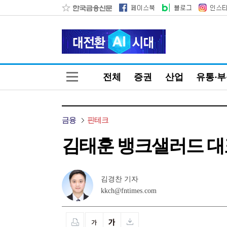
전체
증권
산업
유통·
금융
핀테크
김태훈 뱅크샐러드 대표
김경찬 기자
kkch@fntimes.com