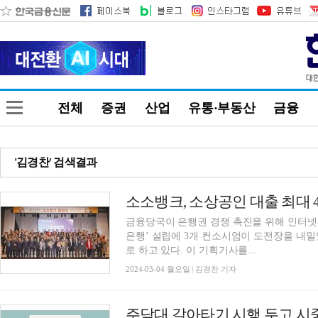
전체
증권
산업
유통·부동산
금융
'김경찬' 검색결과
금융당국이 은행권 경쟁 촉진을 위해 인터넷
은행’ 설립에 3개 컨소시엄이 도전장을 내
로 하고 있다. 이 기획기사를...
2024-03-04 월요일 | 김경찬 기자