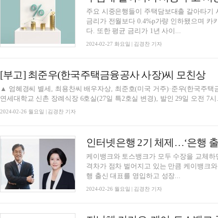
주요 시중은행들이 주택담보대출 갈아타기 
금리가 전월보다 0.4%p가량 인하됐으며 카카
다. 또한 평균 금리가 1년 사이...
2024-02-27 화요일 | 김경찬 기자
[부고] 최준우(한국주택금융공사 사장)씨 모친상
▲ 엄혜경씨 별세, 최용찬씨 배우자상, 최준호(미국 거주)·준우(한국주택금
연세대학교 신촌 장례식장 6호실(27일 특2호실 변경), 발인 29일 오전 7시. 02
2024-02-26 월요일 | 김경찬 기자
케이뱅크와 토스뱅크가 모두 수장을 교체하
격차가 점차 벌어지고 있는 만큼 케이뱅크와
행 출신 대표를 영입하고 성장...
2024-02-26 월요일 | 김경찬 기자