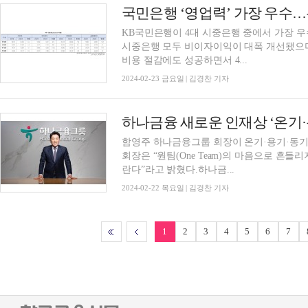
KB국민은행이 4대 시중은행 중에서 가장 
시중은행 모두 비이자이익이 대폭 개선됐으며
비용 절감에도 성공하면서 4...
2024-02-23 금요일 | 김경찬 기자
함영주 하나금융그룹 회장이 온기·용기·동기
회장은 “원팀(One Team)의 마음으로 흔들
란다”라고 밝혔다.하나금...
2024-02-22 목요일 | 김경찬 기자
1
2
3
4
5
6
7