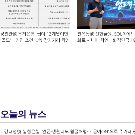
정진완號 우리은행, 급여 12개월이면
진옥동號 신한금융, SOL메이트
'골드'…진입 조건 낮춰 장기거래 락인
화로 시니어 락인…퇴직연금 1
[은행권 머니무브 대응 전략]
[금융 시니어 비즈니스 돋보기]
오늘의 뉴스
강태영號 농협은행, 연금·생활비도 월급처럼…'급여ON'으로 주거래 문턱 낮춰 [은행권 머니무브 대