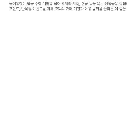
급여통장이 월급 수령 계좌를 넘어 결제와 저축, 연금 등을 묶는 생활금융 접
포인트, 반복형 이벤트를 더해 고객의 거래 기간과 이용 범위를 늘리는 데 힘을
생활비 등 비정기 수입까지 급여로 인정해 고객 진입 범위를 넓혔다. 급여 수령
등 후속 거래로 연결하는 방식이다. 올해 6월 말 예수금이 지난해 말보다 18
금을 주거래 관계로 전환해 수신 기반을 다지는 데 초점을 맞췄다.비정기 소득