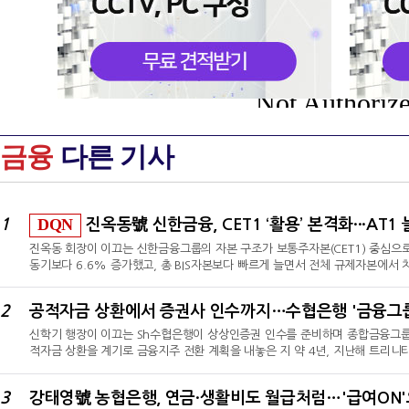
Not Authoriz
금융
다른 기사
DQN
1
진옥동號 신한금융, CET1 ‘활용’ 본격화···AT1 늘린 
진옥동 회장이 이끄는 신한금융그룹의 자본 구조가 보통주자본(CET1) 중심으로
동기보다 6.6% 증가했고, 총 BIS자본보다 빠르게 늘면서 전체 규제자본에서 
9000억원을 이익잉여금으로 옮겨 주주환원에 활용할 수 있는 배당가능이익도 
회장의 기조가 반영된 결과다. 신한금융은 높은 CET1을 기반으로 주주환원을
2
진하고 있다. 신종자본증권(AT1) 발행을 늘리는 것도 이 같은 주주환원과 성
신학기 행장이 이끄는 Sh수협은행이 상상인증권 인수를 준비하며 종합금융그룹을 
적자금 상환을 계기로 금융지주 전환 계획을 내놓은 지 약 4년, 지난해 트리니
만이다.금융권에 따르면 수협은행은 상상인증권 인수를 위한 작업을 진행하고 있
직 공개되지 않았지만, 거래가 성사되면 수협은행은 은행과 자산운용에 이어 증
3
별 증권사 매입을 넘어 2022년부터 이어져 온 수협의 금융지주 구상을 다시 