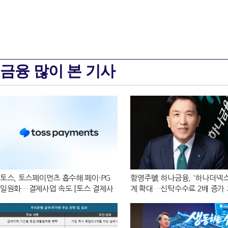
금융 많이 본 기사
토스, 토스페이먼츠 흡수해 페이·PG
함영주號 하나금융, '하나더넥스
일원화…결제사업 속도 [토스 결제사
계 확대…신탁수수료 2배 증가
업 재편]
[금융 시니어 비즈니스 돋보기]