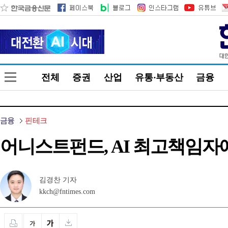
전체
증권
산업
유통·부동산
금융
금융
핀테크
어니스트펀드, AI 최고책임자
김경찬 기자
kkch@fntimes.com