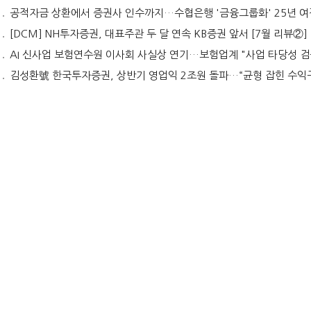
공적자금 상환에서 증권사 인수까지…수협은행 '금융그룹화' 25년 여정 [수협은행 금융그룹의
[DCM] NH투자증권, 대표주관 두 달 연속 KB증권 앞서 [7월 리뷰②]
AI 신사업 보험연수원 이사회 사실상 연기…보험업계 "사업 타당성 검증 부족" [보험연수원 AI사업
김성환號 한국투자증권, 상반기 영업익 2조원 돌파…“균형 잡힌 수익구조 주효” [금융사 2026 상반기