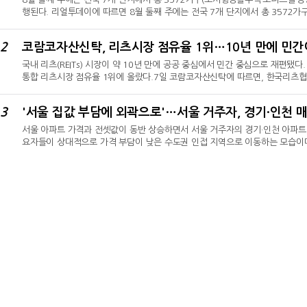
행된다. 리얼투데이에 따르면 8월 둘째 주에는 전국 7개 단지에서 총 3572
복주택 제외)의 청약 접수가 진행된다. 이와 함께 모델하우스 3곳이 개관하고, 
예정이다.◇ 김포·세종·부산 등 전국 7곳 청약 진행가장 규모가 큰 공급은 경
2
코람코자산신탁, 리츠시장 점유율 1위…10년 만에 민간
트'다. 시행사 한강시네폴리스개발은 오는 11일 이 단지의 1순위 청약을 받는다
국내 리츠(REITs) 시장이 약 10년 만에 공공 중심에서 민간 중심으로 재편됐
통합 리츠시장 점유율 1위에 올랐다.7일 코람코자산신탁에 따르면, 한국리츠협회
코람코자산신탁이 총자산(AUM) 16조3574억 원을 운용하며 시장점유율 12
발표했다.코람코자산신탁은 6월 말 기준 48개 리츠를 운용했다. 그동안 선두를 유
3
'서울 집값 부담에 외곽으로'…서울 거주자, 경기·인천 매
장점유율 12.7%로 근소한 차이의 2위를 기록했다. 한국리츠협회는 민관 통합 
서울 아파트 가격과 전셋값이 동반 상승하면서 서울 거주자의 경기·인천 아파트 
요자들이 상대적으로 가격 부담이 낮은 수도권 인접 지역으로 이동하는 모습이
는 분위기다.30일 한국부동산원의 '매입자거주지별 아파트매매거래현황'에 따르면
건으로 집계됐다. 이 가운데 서울 거주자의 매수는 1만2238건으로 전체의 15.
3.03%포인트 상승한 수치로, 2022년(18.38%) 이후 가장 높은 비중이다.