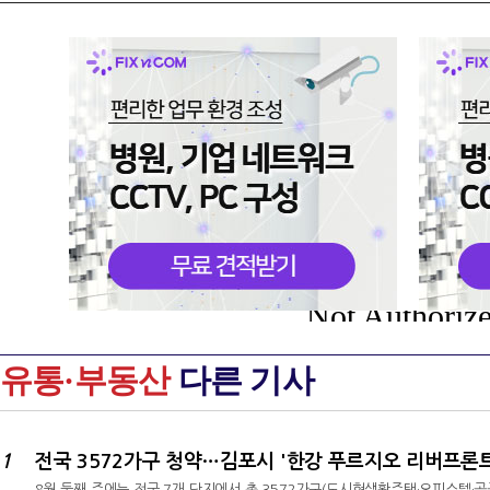
Not Authoriz
유통·부동산
다른 기사
1
전국 3572가구 청약…김포시 '한강 푸르지오 리버프론트
8월 둘째 주에는 전국 7개 단지에서 총 3572가구(도시형생활주택·오피스텔·공