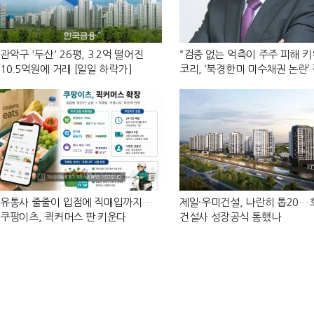
관악구 '두산' 26평, 3.2억 떨어진
“검증 없는 억측이 주주 피해 키
10.5억원에 거래 [일일 하락가]
코리, ‘북경한미 미수채권 논란’
반박
유통사 줄줄이 입점에 직매입까지…
제일·우미건설, 나란히 톱20
쿠팡이츠, 퀵커머스 판 키운다
건설사 성장공식 통했나