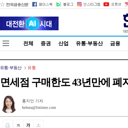
전체
증권
산업
유통·부동산
금융
유통·부동산
유통
면세점 구매한도 43년만에 폐
홍지인 기자
helena@fntimes.com