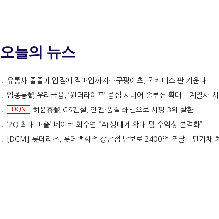
오늘의 뉴스
유통사 줄줄이 입점에 직매입까지…쿠팡이츠, 퀵커머스 판 키운다
임종룡號 우리금융, ‘원더라이프’ 중심 시니어 솔루션 확대…계열사 시너지 '관건' [금융 시니어 비즈니스
DQN
허윤홍號 GS건설, 안전·품질 쇄신으로 시평 3위 탈환
‘2Q 최대 매출’ 네이버 최수연 “AI 생태계 확대 및 수익성 본격화”
[DCM] 롯데리츠, 롯데백화점 강남점 담보로 2400억 조달…단기채 