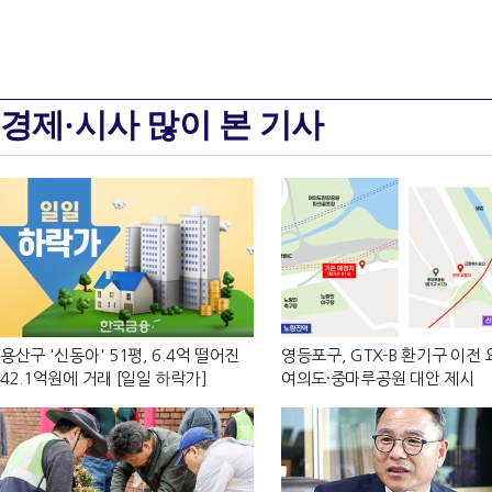
경제·시사 많이 본 기사
용산구 '신동아' 51평, 6.4억 떨어진
영등포구, GTX-B 환기구 이전
42.1억원에 거래 [일일 하락가]
여의도·중마루공원 대안 제시