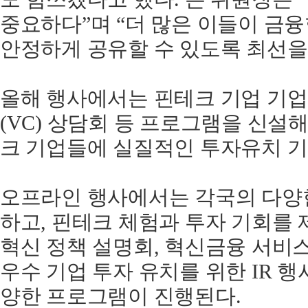
중요하다
”
며
“
더
많은
이들이
금융
안정하게
공유할
수
있도록
최선을
올해
행사에서는
핀테크
기업
기업
(VC)
상담회
등
프로그램을
신설
크
기업들에
실질적인
투자유치
기
오프라인
행사에서는
각국의
다양
하고
,
핀테크
체험과
투자
기회를
혁신
정책
설명회
,
혁신금융
서비
우수
기업
투자
유치를
위한
IR
행
양한
프로그램이
진행된다
.