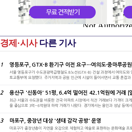
Not Authoriz
경제·시사
다른 기사
1
영등포구, GTX-B 환기구 이전 요구…여의도·중마루공원
서울 영등포구가 수도권광역급행철도 B노선(GTX-B) 건설 과정에서 여의도와
토교통부에 요청했다. 주거지역과 공원 인근에 시설이 들어서면서 교통 혼잡과 
체 부지를 제시하며 설계 변경을 요구하고 나섰다.10일 영등포구에 따르면 조
에서 홍지선 국토교통부 제2차관을 만나 GTX-B 환기구 위치 조정 등을 담은
2
용산구 '신동아' 51평, 6.4억 떨어진 42.1억원에 거래 
된 GTX-B 환기구와 영등포동 중마루공원에 들어설 환기구의 위치 조정이다.◇
최근 서울과 수도권을 비롯한 전국 아파트 시장에서 직전 거래보다 가격이 크게
을 중심으로 3억~6억원대 하락 거래가 나왔다. 경기에서는 용인과 성남 등에서
는 강릉과 청주, 양산 등에서도 1억원 안팎의 하락 거래가 이어졌다.◇ 서울,
중심으로 수억원대 하락 거래가 확인됐다.10일 국토교통부 실거래가공개시스템·
3
마포구, 중장년 대상 '생태 감각 공방' 운영
가장 큰 하락가로 거래된 단지는 용산구 서빙고동 소재 '신동아' 전용 166.98㎡
마포구가 중장년층이 자연을 오감으로 체험하고 예술로 표현하는 문화예술 프