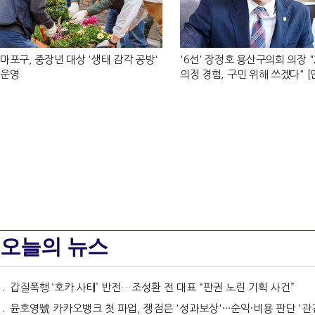
마포구, 중장년 대상 '생태 감각 공방'
'6선' 장정호 용산구의회 의장 "
운영
의정 경험, 구민 위해 쓰겠다" 
뷰]
오늘의 뉴스
갑질폭행 ‘호카 사태’ 반전…조성환 전 대표 “판권 노린 기획 사건”
윤호영號 카카오뱅크 첫 파업, 쟁점은 '성과보상'···순익·비용 판단 '관건' [막 오른 금융권 하투