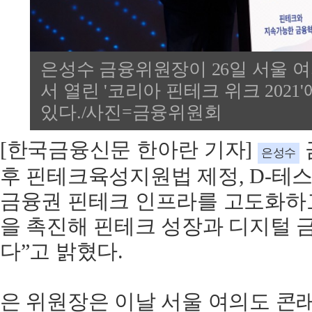
은성수 금융위원장이 26일 서울 
서 열린 '코리아 핀테크 위크 202
있다./사진=금융위원회
[한국금융신문 한아란 기자]
은성수
후
핀테크육성지원법
제정
, D-
테
금융권
핀테크
인프라를
고도화하
을
촉진해
핀테크
성장과
디지털
다
”
고
밝혔다
.
은
위원장은
이날
서울
여의도
콘