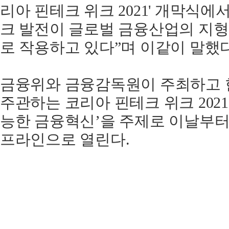
리아
핀테크
위크
2021'
개막식에
크
발전이
글로벌
금융산업의
지형
로
작용하고
있다
”
며
이같이
말했
금융위와
금융감독원이
주최하고
주관하는
코리아
핀테크
위크
2021
능한
금융혁신
’
을
주제로
이날부
프라인으로
열린다
.