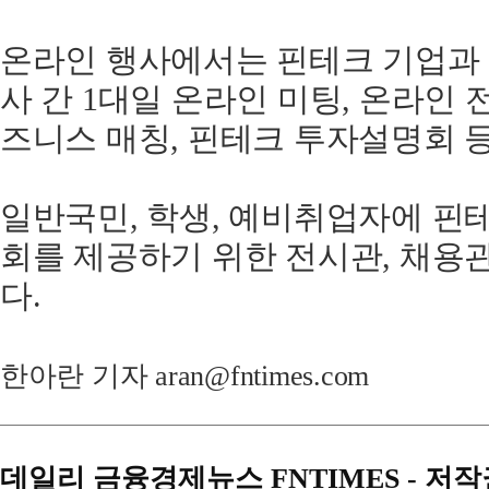
온라인
행사에서는
핀테크
기업과
사
간
1
대일
온라인
미팅
,
온라인
즈니스
매칭
,
핀테크
투자설명회
일반국민
,
학생
,
예비취업자에
핀
회를
제공하기
위한
전시관
,
채용
다
.
한아란 기자 aran@fntimes.com
데일리 금융경제뉴스 FNTIMES - 저