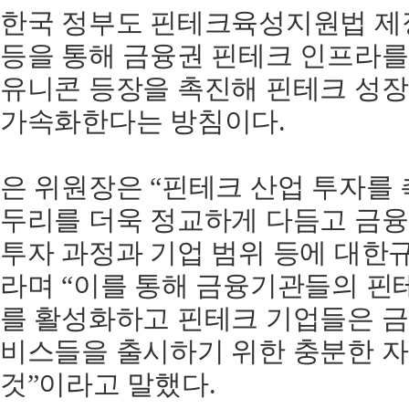
한국
정부도
핀테크육성지원법
제
등을
통해
금융권
핀테크
인프라를
유니콘
등장을
촉진해
핀테크
성장
가속화한다는
방침이다
.
은
위원장은
“
핀테크
산업
투자를
두리를
더욱
정교하게
다듬고
금융
투자
과정과
기업
범위
등에
대한
라며
“
이를
통해
금융기관들의
핀
를
활성화하고
핀테크
기업들은
금
비스들을
출시하기
위한
충분한
자
것
”
이라고
말했다
.