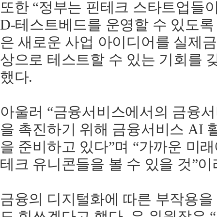
또한
“
정부는
핀테크
스타트업들
D-
테스트베드를
운영할
수
있도록
은
새로운
사업
아이디어를
실제
금
상으로
테스트할
수
있는
기회를
했다
.
아울러
“
금융서비스에서의
금융서
을
촉진하기
위해
금융서비스
AI
을
준비하고
있다
”
며
“
가까운
미래
테크
유니콘들을
볼
수
있을
것
”
이
금융의
디지털화에
따른
부작용을
도
힘쓰겠다고
했다
.
은
위원장은
“