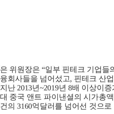
은
위원장은
“
일부
핀테크
기업들
융회사들을
넘어섰고
,
핀테크
산업
지난
2013
년
~2019
년
8
배
이상이
증
대
중국
앤트
파이낸셜의
시가총액
건의
3160
억달러를
넘어선
것으로