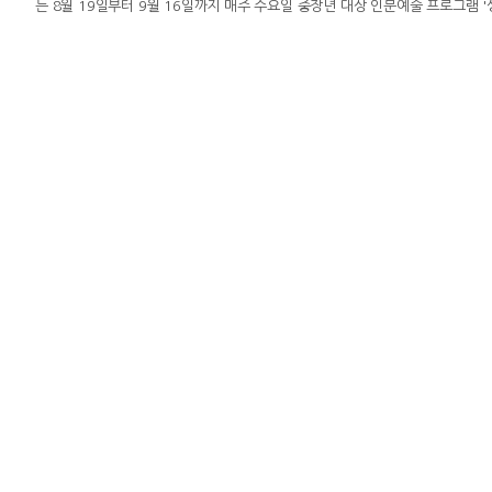
는 8월 19일부터 9월 16일까지 매주 수요일 중장년 대상 인문예술 프로그램 
프로그램은 한국문화예술교육진흥원이 주관하는 '2026 생애주기별 문화예술교
추진된다.마포중앙도서관은 기존 어린이 중심이었던 꿈다락 문화예술학교를 중장년층까
제로 자연과 예술을 연결하는 프로그램을 기획했다.강좌는 총 5회 과정으로 운