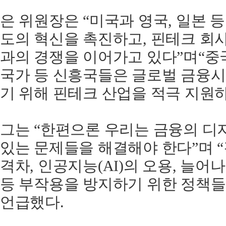
은
위원장은
“
미국과
영국
,
일본
등
도의
혁신을
촉진하고
,
핀테크
회
과의
경쟁을
이어가고
있다
”
며
“
중
국가
등
신흥국들은
글로벌
금융시
기
위해
핀테크
산업을
적극
지원
그는
“
한편으론
우리는
금융의
디
있는
문제들을
해결해야
한다
”
며
“
격차
,
인공지능
(AI)
의
오용
,
늘어나
등
부작용을
방지하기
위한
정책들
언급했다
.