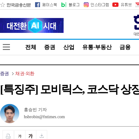
전체
증권
산업
유통·부동산
금융
증권
채권·외환
[특징주] 모비릭스, 코스닥 상장 첫
홍승빈 기자
hsbrobin@fntimes.com