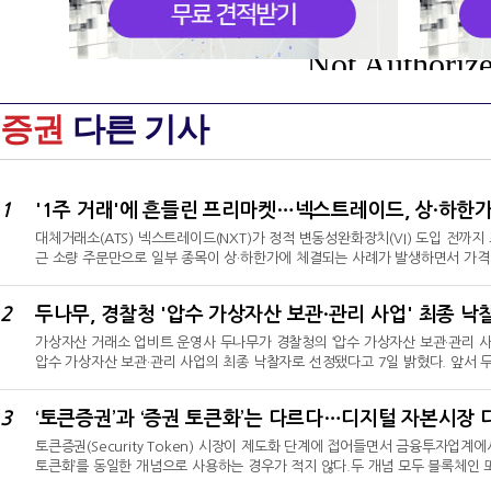
Not Authoriz
증권
다른 기사
1
'1주 거래'에 흔들린 프리마켓…넥스트레이드, 상·하한
대체거래소(ATS) 넥스트레이드(NXT)가 정적 변동성완화장치(VI) 도입 전까
근 소량 주문만으로 일부 종목이 상·하한가에 체결되는 사례가 발생하면서 가격 
일 ‘넥스트레이드 프리마켓 SK하이닉스 하한가 사례에 대한 설명’ 자료를 통해 오
하한가 주문을 제한한다고 밝혔다.1주 거래에도 상·하한가…가격 왜곡 우려지난달
2
두나무, 경찰청 '압수 가상자산 보관·관리 사업' 최종 낙
달 들어서도 삼성전기와 알테오젠이 각각 1주 매수만으로 상한가를 기록했다. 
가상자산 거래소 업비트 운영사 두나무가 경찰청의 ‘압수 가상자산 보관·관리 
압수 가상자산 보관·관리 사업의 최종 낙찰자로 선정됐다고 7일 밝혔다. 앞서 
월렛 기반…365일 24시간 실시간 대응 관제 인프라이번 사업은 경찰청이 수
적으로 관리할 수 있는 체계를 구축하기 위해 추진됐다. 계약 기간은 1년이다
3
‘토큰증권’과 ‘증권 토큰화’는 다르다…디지털 자본시장 
‘업비트 커스터디’를 통해 보관·관리된다. 업비트 커스터디는 야간과 휴일에도 
토큰증권(Security Token) 시장이 제도화 단계에 접어들면서 금융투자업계에
토큰화’를 동일한 개념으로 사용하는 경우가 적지 않다.두 개념 모두 블록체인
점과 목적은 다르다. 토큰증권이 기존 금융시장 밖에 있거나 전통적인 방식으로