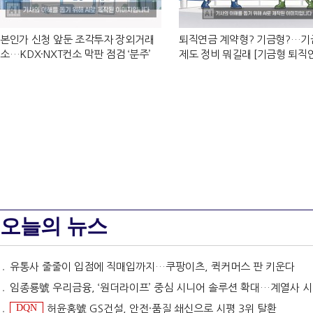
본인가 신청 앞둔 조각투자 장외거래
퇴직연금 계약형? 기금형?…기
소…KDX·NXT컨소 막판 점검 ‘분주’
제도 정비 뭐길래 [기금형 퇴직
진 (상)]
오늘의 뉴스
유통사 줄줄이 입점에 직매입까지…쿠팡이츠, 퀵커머스 판 키운다
임종룡號 우리금융, ‘원더라이프’ 중심 시니어 솔루션 확대…계열사 시너지 '관건' [금융 시니어 비즈니스
DQN
허윤홍號 GS건설, 안전·품질 쇄신으로 시평 3위 탈환