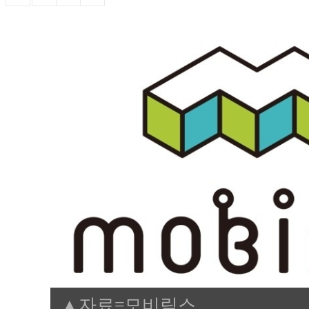
▲자료=모비릭스