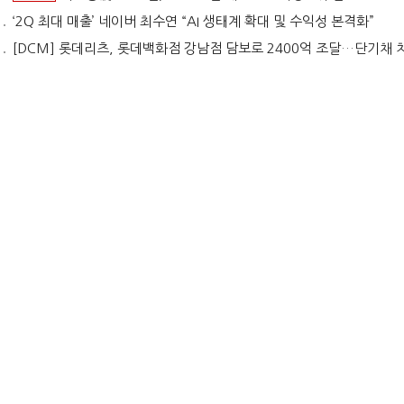
‘2Q 최대 매출’ 네이버 최수연 “AI 생태계 확대 및 수익성 본격화”
[DCM] 롯데리츠, 롯데백화점 강남점 담보로 2400억 조달…단기채 