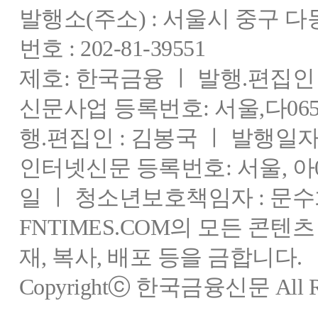
- 회원과 비회원의 접속 빈도나 방문 시간 등을 분석, 이용자의 취향과 관심분
발행소(주소) : 서울시 중구 
귀하는 쿠키 설치에 대한 선택권을 가지고 있습니다. 따라서, 귀하는 웹브라
▶ 쿠키 설정 거부 방법 

번호 : 202-81-39551
예: 쿠키 설정을 거부하는 방법으로는 회원님이 사용하시는 웹 브라우저의 
설정방법 예(인터넷 익스플로어의 경우) : 웹 브라우저 상단의 도구 > 인터넷 
제호: 한국금융 ㅣ 발행.편집인 : 
단, 귀하께서 쿠키 설치를 거부하였을 경우 서비스 제공에 어려움이 있을 수 
신문사업 등록번호: 서울,다0655
행.편집인 : 김봉국 ㅣ 발행일자:
개인정보 보호담당자
인터넷신문 등록번호: 서울, 아03
[개인정보 보호 관리자]

이름/직위 : 이창선 / 부장

일 ㅣ 청소년보호책임자 : 문수
전화번호 : 02-773-1730

FNTIMES.COM의 모든 콘텐
이메일 : lcs2004@fntimes.com

재, 복사, 배포 등을 금합니다.
[개인정보보호 책임자]

이름/직위 : 문수희 / 실장

Copyrightⓒ 한국금융신문 All Rig
전화번호 : 02-773-1850
